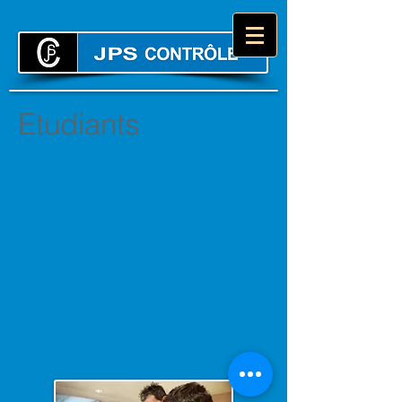
Etudiants
Chaque année, vous êtes plusieurs à
nous rejoindre en stage
ou en apprentissage.
Et, à l’issue de cette expérience, plus
de la moitié d’entre vous
intègre JPS CONTROLE en CDI.
N’hésitez pas à nous contacter pour
découvrir nos métiers,
développer votre réseau, décrocher
votre stage ou contrat d’alternance, et
bien débuter dans la vie active !