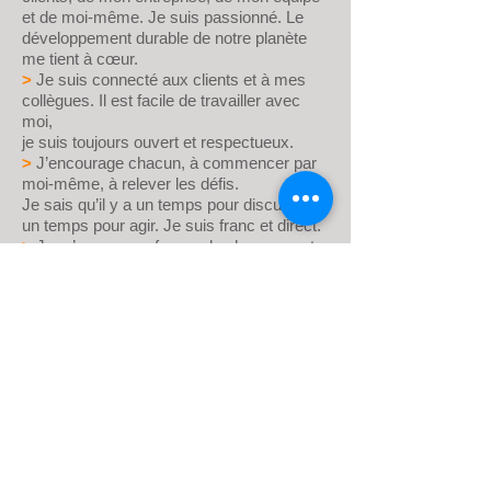
et de moi-même. Je suis passionné. Le
développement durable de notre planète
me tient à cœur.
>
Je suis connecté aux clients et à mes
collègues. Il est facile de travailler avec
moi,
je suis toujours ouvert et respectueux.
>
J’encourage chacun, à commencer par
moi-même, à relever les défis.
Je sais qu’il y a un temps pour discuter et
un temps pour agir. Je suis franc et direct.
>
Je m’engage en faveur du changement
en prenant l’initiative. Je ne remets pas au
lendemain ce qui peut être fait le jour
même. Je suis efficace et je fais ce que je
dis.